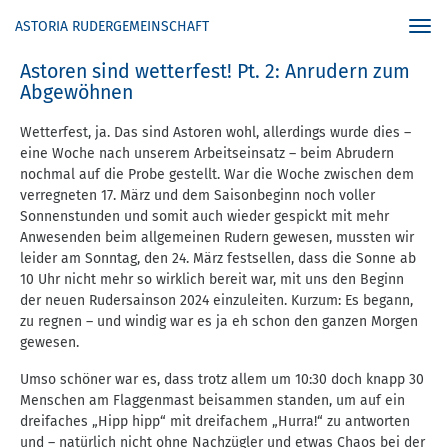
ASTORIA RUDERGEMEINSCHAFT
Togg
navi
Astoren sind wetterfest! Pt. 2: Anrudern zum
Abgewöhnen
Wetterfest, ja. Das sind Astoren wohl, allerdings wurde dies –
eine Woche nach unserem Arbeitseinsatz – beim Abrudern
nochmal auf die Probe gestellt. War die Woche zwischen dem
verregneten 17. März und dem Saisonbeginn noch voller
Sonnenstunden und somit auch wieder gespickt mit mehr
Anwesenden beim allgemeinen Rudern gewesen, mussten wir
leider am Sonntag, den 24. März festsellen, dass die Sonne ab
10 Uhr nicht mehr so wirklich bereit war, mit uns den Beginn
der neuen Rudersainson 2024 einzuleiten. Kurzum: Es begann,
zu regnen – und windig war es ja eh schon den ganzen Morgen
gewesen.
Umso schöner war es, dass trotz allem um 10:30 doch knapp 30
Menschen am Flaggenmast beisammen standen, um auf ein
dreifaches „Hipp hipp“ mit dreifachem „Hurra!“ zu antworten
und – natürlich nicht ohne Nachzügler und etwas Chaos bei der