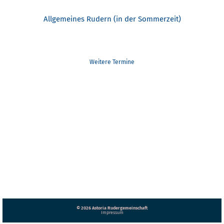
Sonntag, 10:30 - 12:30
Allgemeines Rudern (in der Sommerzeit)
Mittwoch, 17:00, ab Mai 18:00
Samstag, nachmittags (auch für Anfänger*innen)
Sonntag, 11:00
Für weitere Infos und die saisonalen aktuellen Zeiten bitte hier nachseh
Weitere Termine
© 2026 Astoria Rudergemeinschaft
Impressum