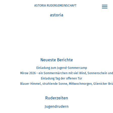
ASTORIA RUDERGEMEINSCHAFT
Toggl
astoria
Eine 42,8 Kilometer lange Regatta auf dem Rhein; mit Strömung, Wellen, Win
Neueste Berichte
Einladung zum Jugend-Sommercamp
Mirow 2026 – ein Sommermärchen mit viel Wind, Sonnenschein un
Einladung Tag der offenen Tür
Blauer Himmel, strahlende Sonne, Mittwochmorgen, Glienicker Brück
Ruderzeiten
Jugendrudern
Freitag, 17:30 - 19:30