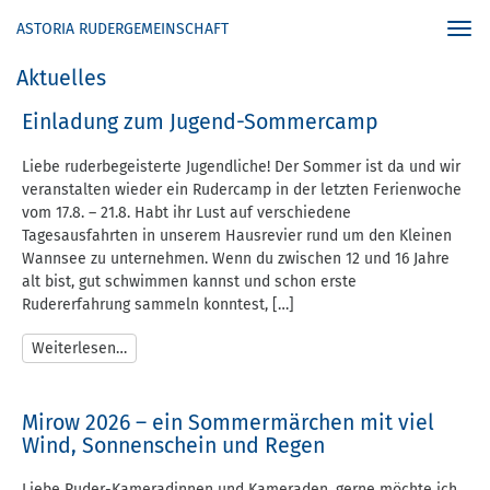
ASTORIA RUDERGEMEINSCHAFT
Togg
navi
Aktuelles
Einladung zum Jugend-Sommercamp
Liebe ruderbegeisterte Jugendliche! Der Sommer ist da und wir
veranstalten wieder ein Rudercamp in der letzten Ferienwoche
vom 17.8. – 21.8. Habt ihr Lust auf verschiedene
Tagesausfahrten in unserem Hausrevier rund um den Kleinen
Wannsee zu unternehmen. Wenn du zwischen 12 und 16 Jahre
alt bist, gut schwimmen kannst und schon erste
Rudererfahrung sammeln konntest, […]
Weiterlesen…
Mirow 2026 – ein Sommermärchen mit viel
Wind, Sonnenschein und Regen
Liebe Ruder-Kameradinnen und Kameraden, gerne möchte ich